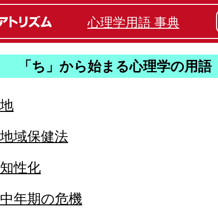
心理学用語 事典
「ち」から始まる心理学の用語
地
地域保健法
知性化
中年期の危機