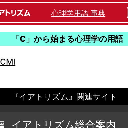
心理学用語 事典
「C」から始まる心理学の用語
CMI
『イアトリズム』関連サイト
イアトリズム総合案内