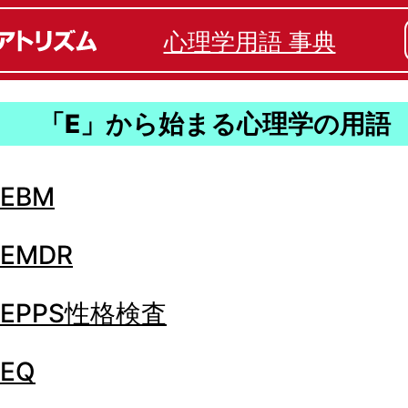
心理学用語 事典
「E」から始まる心理学の用語
EBM
EMDR
EPPS性格検査
EQ