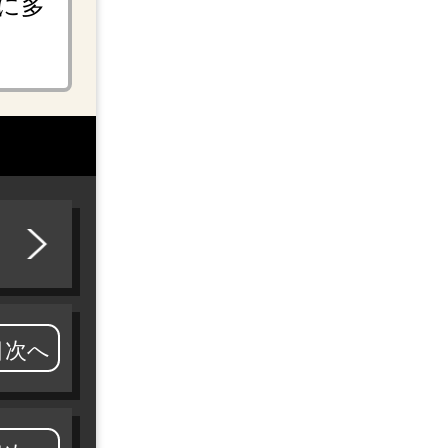
に多
目次へ