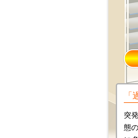
「
突
態