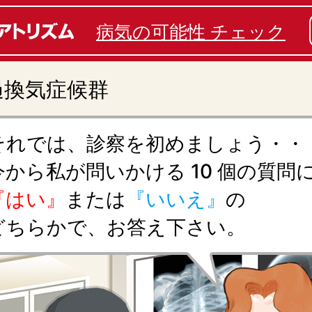
病気の可能性 チェック
過換気症候群
それでは、診察を初めましょう・・
今から私が問いかける 10 個の質問
『はい』
または
『いいえ』
の
どちらかで、お答え下さい。