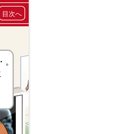
目次へ
・。
に