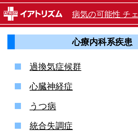
病気の可能性 チ
心療内科系疾患
過換気症候群
心臓神経症
うつ病
統合失調症