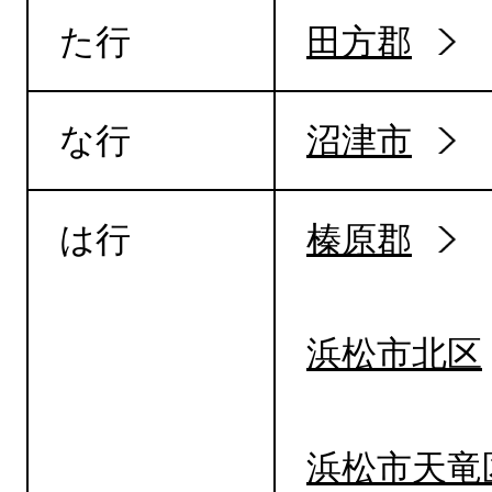
た行
田方郡
な行
沼津市
は行
榛原郡
浜松市北区
浜松市天竜