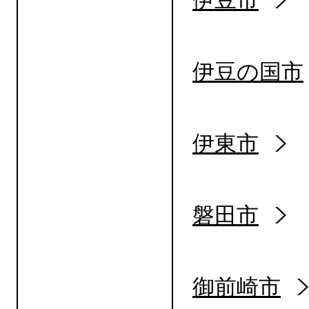
伊豆の国市
伊東市
磐田市
御前崎市