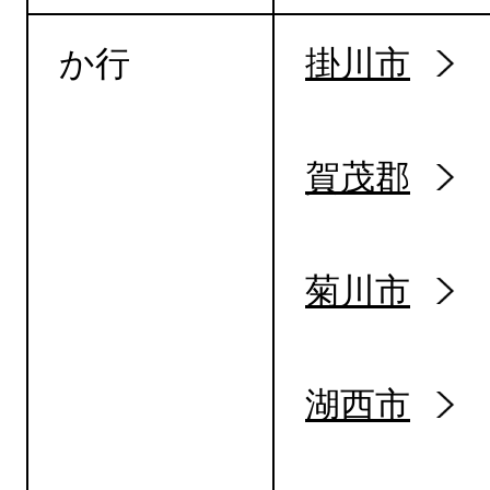
か行
掛川市
賀茂郡
菊川市
湖西市